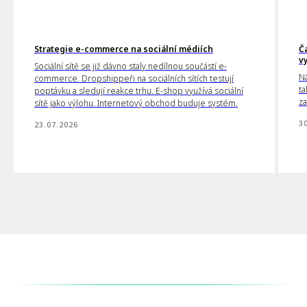
Strategie e-commerce na sociální médiích
Č
v
Sociální sítě se již dávno staly nedílnou součástí e-
Ná
commerce. Dropshippeři na sociálních sítích testují
ta
poptávku a sledují reakce trhu. E-shop využívá sociální
za
sítě jako výlohu. Internetový obchod buduje systém.
3
23.07.2026