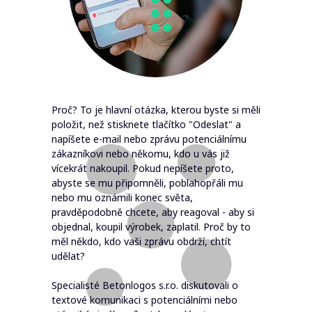
Proč? To je hlavní otázka, kterou byste si měli
položit, než stisknete tlačítko "Odeslat" a
napíšete e-mail nebo zprávu potenciálnímu
zákazníkovi nebo někomu, kdo u vás již
vícekrát nakoupil. Pokud nepíšete proto,
abyste se mu připomněli, poblahopřáli mu
nebo mu oznámili konec světa,
pravděpodobně chcete, aby reagoval - aby si
objednal, koupil výrobek, zaplatil. Proč by to
měl někdo, kdo vaši zprávu obdrží, chtít
udělat?
Specialisté Betonlogos s.r.o. diskutovali o
textové komunikaci s potenciálními nebo