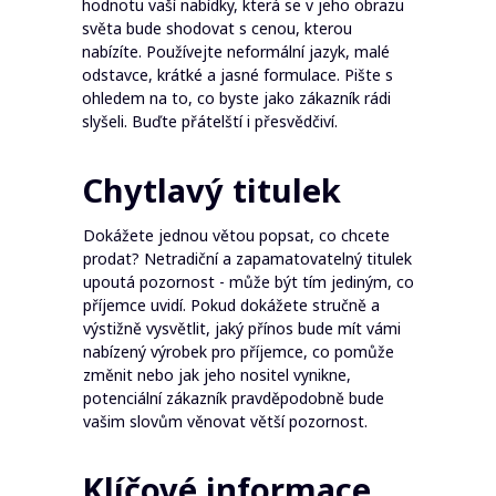
hodnotu vaší nabídky, která se v jeho obrazu
světa bude shodovat s cenou, kterou
nabízíte. Používejte neformální jazyk, malé
odstavce, krátké a jasné formulace. Pište s
ohledem na to, co byste jako zákazník rádi
slyšeli. Buďte přátelští i přesvědčiví.
Chytlavý titulek
Dokážete jednou větou popsat, co chcete
prodat? Netradiční a zapamatovatelný titulek
upoutá pozornost - může být tím jediným, co
příjemce uvidí. Pokud dokážete stručně a
výstižně vysvětlit, jaký přínos bude mít vámi
nabízený výrobek pro příjemce, co pomůže
změnit nebo jak jeho nositel vynikne,
potenciální zákazník pravděpodobně bude
vašim slovům věnovat větší pozornost.
Klíčové informace