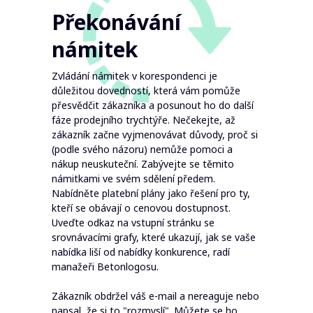
Překonávání
námitek
Zvládání námitek v korespondenci je
důležitou dovedností, která vám pomůže
přesvědčit zákazníka a posunout ho do další
fáze prodejního trychtýře. Nečekejte, až
zákazník začne vyjmenovávat důvody, proč si
(podle svého názoru) nemůže pomoci a
nákup neuskuteční. Zabývejte se těmito
námitkami ve svém sdělení předem.
Nabídněte platební plány jako řešení pro ty,
kteří se obávají o cenovou dostupnost.
Uveďte odkaz na vstupní stránku se
srovnávacími grafy, které ukazují, jak se vaše
nabídka liší od nabídky konkurence, radí
manažeři Betonlogosu.
Zákazník obdržel váš e-mail a nereaguje nebo
napsal, že si to "rozmyslí". Můžete se ho