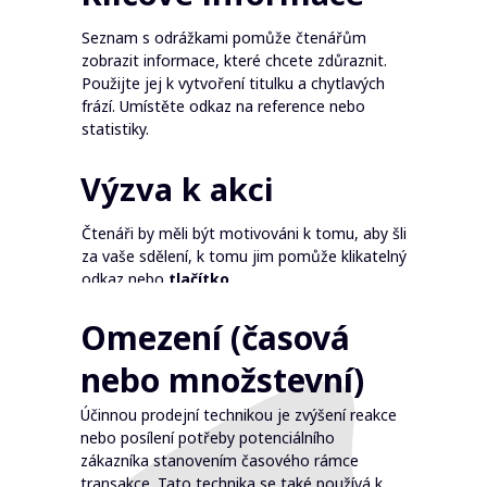
Seznam s odrážkami pomůže čtenářům
zobrazit informace, které chcete zdůraznit.
Použijte jej k vytvoření titulku a chytlavých
frází. Umístěte odkaz na reference nebo
statistiky.
Výzva k akci
Čtenáři by měli být motivováni k tomu, aby šli
za vaše sdělení, k tomu jim pomůže klikatelný
odkaz nebo
tlačítko.
Omezení (časová
nebo množstevní)
Účinnou prodejní technikou je zvýšení reakce
nebo posílení potřeby potenciálního
zákazníka stanovením časového rámce
transakce. Tato technika se také používá k