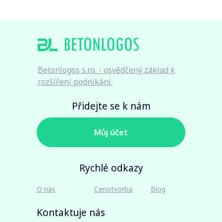
Betonlogos s.r.o. - osvědčený základ k
rozšíření podnikání.
Přidejte se k nám
Мůj účet
Rychlé odkazy
O nás
Cenotvorba
Blog
Kontaktuje nás