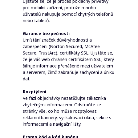
Ujistěte se, že je proces pokladny přívětivý
pro mobilní zařízení, protože mnoho
uživatelů nakupuje pomocí chytrých telefonů
nebo tabletů.
Garance bezpečnosti
Umístění značek důvěryhodnosti a
zabezpečení (Norton Secured, McAfee
Secure, TrustArc), certifikáty SSL. Ujistěte se,
že je váš web chráněn certifikátem SSL, který
šifruje informace přenášené mezi uživatelem
a serverem, čímž zabraňuje zachycení a úniku
dat.
Rozptýlení
Ve fázi objednávky nezatěžujte zákazníka
zbytečnými informacemi. Odstraňte ze
stránky vše, co ho může rozptylovat:
reklamní bannery, vyskakovací okna, sekce s
informacemi a navigační lišty.
Promo kód a kód kupónu