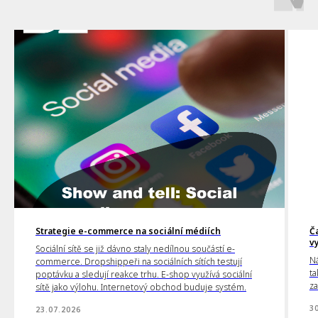
Strategie e-commerce na sociální médiích
Č
v
Sociální sítě se již dávno staly nedílnou součástí e-
Ná
commerce. Dropshippeři na sociálních sítích testují
ta
poptávku a sledují reakce trhu. E-shop využívá sociální
za
sítě jako výlohu. Internetový obchod buduje systém.
3
23.07.2026