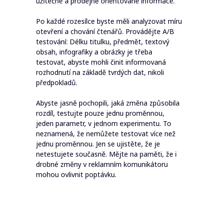
užitečné a prodejně orientované informace.
Po každé rozesílce byste měli analyzovat míru
otevření a chování čtenářů. Provádějte A/B
testování: Délku titulku, předmět, textový
obsah, infografiky a obrázky je třeba
testovat, abyste mohli činit informovaná
rozhodnutí na základě tvrdých dat, nikoli
předpokladů.
Abyste jasně pochopili, jaká změna způsobila
rozdíl, testujte pouze jednu proměnnou,
jeden parametr, v jednom experimentu. To
neznamená, že nemůžete testovat více než
jednu proměnnou. Jen se ujistěte, že je
netestujete současně. Mějte na paměti, že i
drobné změny v reklamním komunikátoru
mohou ovlivnit poptávku.