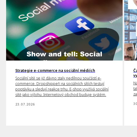
Strategie e-commerce na sociální médiích
Č
v
Sociální sítě se již dávno staly nedílnou součástí e-
Ná
commerce. Dropshippeři na sociálních sítích testují
ta
poptávku a sledují reakce trhu. E-shop využívá sociální
za
sítě jako výlohu. Internetový obchod buduje systém.
3
23.07.2026