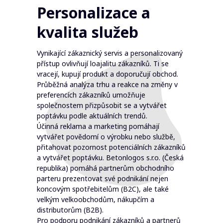
Personalizace a
kvalita služeb
Vynikající zákaznický servis a personalizovaný
přístup ovlivňují loajalitu zákazníků. Ti se
vracejí, kupují produkt a doporučují obchod.
Průběžná analýza trhu a reakce na změny v
preferencích zákazníků umožňuje
společnostem přizpůsobit se a vytvářet
poptávku podle aktuálních trendů.
Účinná reklama a marketing pomáhají
vytvářet povědomí o výrobku nebo službě,
přitahovat pozornost potenciálních zákazníků
a vytvářet poptávku. Betonlogos s.r.o. (Česká
republika) pomáhá partnerům obchodního
parteru prezentovat své podnikání nejen
koncovým spotřebitelům (B2C), ale také
velkým velkoobchodům, nákupčím a
distributorům (B2B).
Pro podporu podnikání zákazníků a partnerů