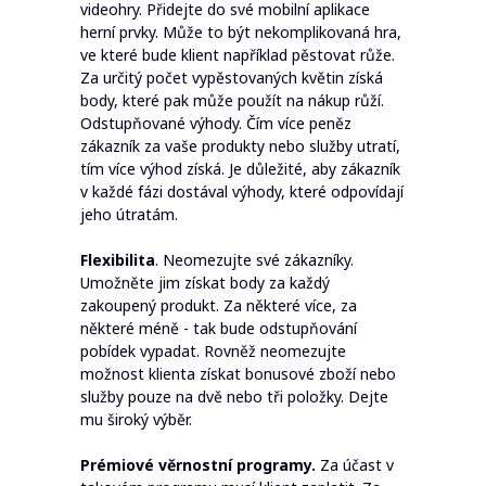
videohry. Přidejte do své mobilní aplikace
herní prvky. Může to být nekomplikovaná hra,
ve které bude klient například pěstovat růže.
Za určitý počet vypěstovaných květin získá
body, které pak může použít na nákup růží.
Odstupňované výhody. Čím více peněz
zákazník za vaše produkty nebo služby utratí,
tím více výhod získá. Je důležité, aby zákazník
v každé fázi dostával výhody, které odpovídají
jeho útratám.
Flexibilita
. Neomezujte své zákazníky.
Umožněte jim získat body za každý
zakoupený produkt. Za některé více, za
některé méně - tak bude odstupňování
pobídek vypadat. Rovněž neomezujte
možnost klienta získat bonusové zboží nebo
služby pouze na dvě nebo tři položky. Dejte
mu široký výběr.
Prémiové věrnostní programy.
Za účast v