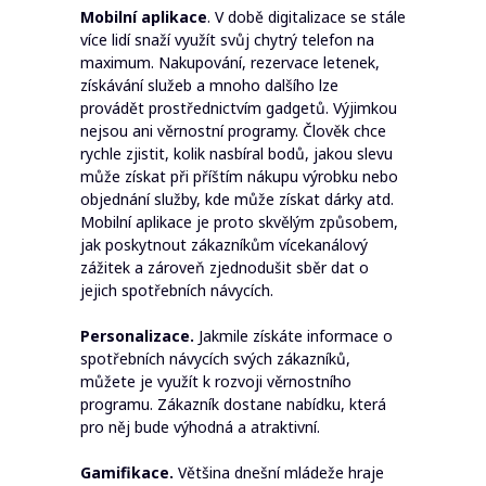
Mobilní aplikace
. V době digitalizace se stále
více lidí snaží využít svůj chytrý telefon na
maximum. Nakupování, rezervace letenek,
získávání služeb a mnoho dalšího lze
provádět prostřednictvím gadgetů. Výjimkou
nejsou ani věrnostní programy. Člověk chce
rychle zjistit, kolik nasbíral bodů, jakou slevu
může získat při příštím nákupu výrobku nebo
objednání služby, kde může získat dárky atd.
Mobilní aplikace je proto skvělým způsobem,
jak poskytnout zákazníkům vícekanálový
zážitek a zároveň zjednodušit sběr dat o
jejich spotřebních návycích.
Personalizace.
Jakmile získáte informace o
spotřebních návycích svých zákazníků,
můžete je využít k rozvoji věrnostního
programu. Zákazník dostane nabídku, která
pro něj bude výhodná a atraktivní.
Gamifikace.
Většina dnešní mládeže hraje