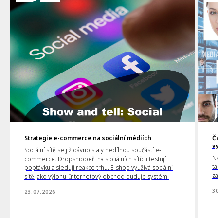
Strategie e-commerce na sociální médiích
Č
v
Sociální sítě se již dávno staly nedílnou součástí e-
Ná
commerce. Dropshippeři na sociálních sítích testují
ta
poptávku a sledují reakce trhu. E-shop využívá sociální
za
sítě jako výlohu. Internetový obchod buduje systém.
3
23.07.2026