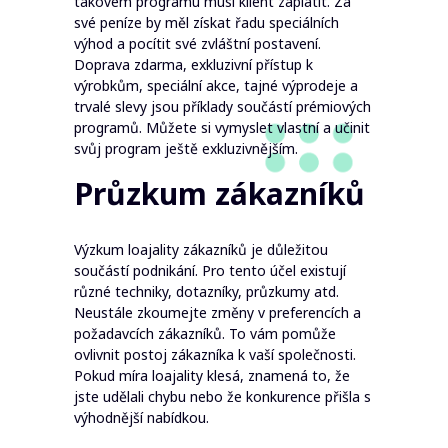
takovém programu musí klient zaplatit. Za
své peníze by měl získat řadu speciálních
výhod a pocítit své zvláštní postavení.
Doprava zdarma, exkluzivní přístup k
výrobkům, speciální akce, tajné výprodeje a
trvalé slevy jsou příklady součástí prémiových
programů. Můžete si vymyslet vlastní a učinit
svůj program ještě exkluzivnějším.
Průzkum zákazníků
Výzkum loajality zákazníků je důležitou
součástí podnikání. Pro tento účel existují
různé techniky, dotazníky, průzkumy atd.
Neustále zkoumejte změny v preferencích a
požadavcích zákazníků. To vám pomůže
ovlivnit postoj zákazníka k vaší společnosti.
Pokud míra loajality klesá, znamená to, že
jste udělali chybu nebo že konkurence přišla s
výhodnější nabídkou.