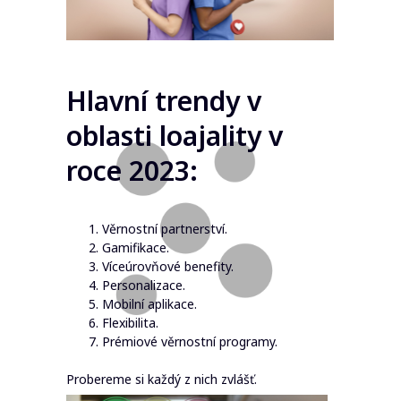
Hlavní trendy v
oblasti loajality v
roce 2023:
Věrnostní partnerství.
Gamifikace.
Víceúrovňové benefity.
Personalizace.
Mobilní aplikace.
Flexibilita.
Prémiové věrnostní programy.
Probereme si každý z nich zvlášť.