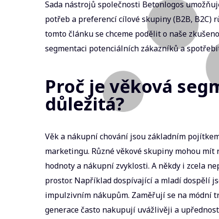
Sada nástrojů společnosti Betonlogos umožňu
potřeb a preferencí cílové skupiny (B2B, B2C) 
tomto článku se chceme podělit o naše zkušeno
segmentaci potenciálních zákazníků a spotřebi
Proč je věková seg
důležitá?
Věk a nákupní chování jsou základním pojítke
marketingu. Různé věkové skupiny mohou mít r
hodnoty a nákupní zvyklosti. A někdy i zcela ne
prostor. Například dospívající a mladí dospělí j
impulzivním nákupům. Zaměřují se na módní tre
generace často nakupují uvážlivěji a upřednostň