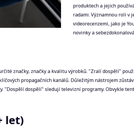
produktech a jejich použív
radami. Významnou roli v je
videorecenzemi, jako je Yo
novinky a sebezdokonalová
rčité značky, značky a kvalitu výrobků. "Zralí dospělí" použ
z klíčových propagačních kanálů. Důležitým nástrojem zůstá
y. "Dospělí dospělí" sledují televizní programy. Obvykle ten
 let)