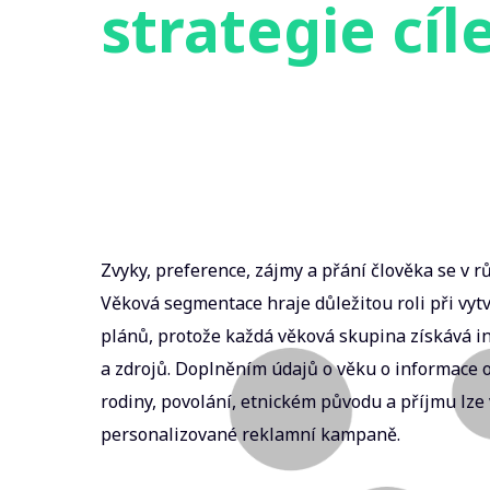
strategie cíl
Zvyky, preference, zájmy a přání člověka se v r
Věková segmentace hraje důležitou roli při vy
plánů, protože každá věková skupina získává i
a zdrojů. Doplněním údajů o věku o informace o 
rodiny, povolání, etnickém původu a příjmu lze 
personalizované reklamní kampaně.