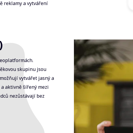
vě reklamy a vytváření
)
ideoplatformách.
věkovou skupinu jsou
možňují vytvářet jasný a
 a aktivně šířený mezi
dců nezůstávají bez