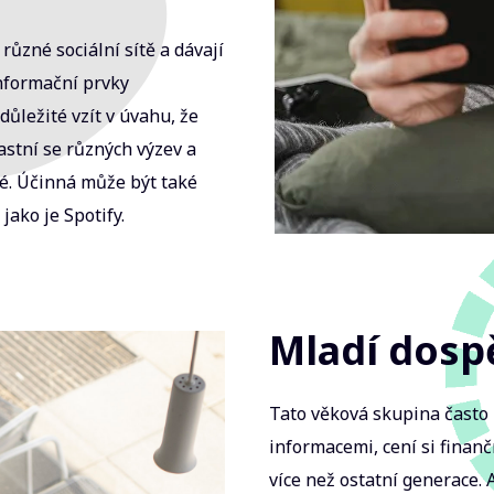
 různé sociální sítě a dávají
nformační prvky
ůležité vzít v úvahu, že
astní se různých výzev a
é. Účinná může být také
ako je Spotify.
Mladí dospěl
Tato věková skupina často
informacemi, cení si finan
více než ostatní generace.