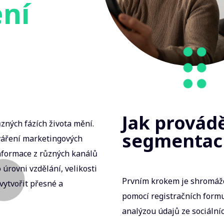
ení
Jak provád
ůzných fázích života mění.
segmentac
tváření marketingových
nformace z různých kanálů
úrovni vzdělání, velikosti
Prvním krokem je shromážd
vytvořit přesné a
pomocí registračních form
analýzou údajů ze sociálníc