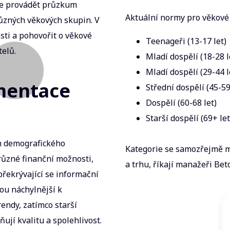
je provádět průzkum
Aktuální normy pro věkové
různých věkových skupin. V
sti a pohovořit o věkové
Teenageři (13-17 let)
telů.
Mladí dospělí (18-28 l
Mladí dospělí (29-44 l
mentace
Střední dospělí (45-59
Dospělí (60-68 let)
Starší dospělí (69+ let
m demografického
Kategorie se samozřejmě mo
ůzné finanční možnosti,
a trhu, říkají manažeři Be
překrývající se informační
sou náchylnější k
ndy, zatímco starší
ují kvalitu a spolehlivost.