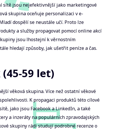
ní sítě jsou nejefektivnější jako marketingové
ová skupina oceňuje personalizaci v e-
ladí dospělí se neustále učí. Proto lze
odukty a služby propagovat pomocí online akcí
skupiny jsou lhostejní k věrnostním
le hledají způsoby, jak ušetřit peníze a čas.
 (45-59 let)
nější věková skupina. Více než ostatní věkové
 spolehlivosti. K propagaci produktů této cílové
 sítě, jako jsou Facebook a LinkedIn, a také
tery a inzeráty na populárních zpravodajských
ěkové skupiny rádi studují podrobné recenze o