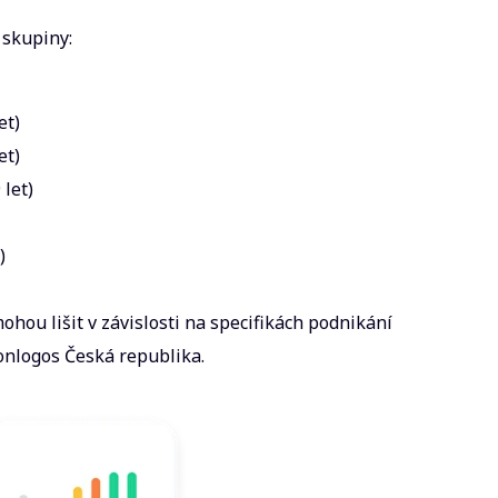
 skupiny:
et)
et)
 let)
)
hou lišit v závislosti na specifikách podnikání
tonlogos Česká republika.