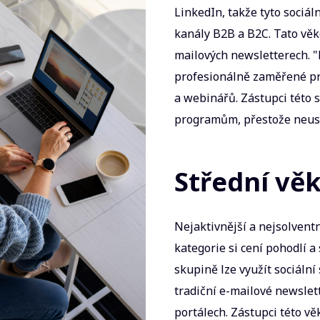
LinkedIn, takže tyto sociál
kanály B2B a B2C. Tato věk
mailových newsletterech. "M
profesionálně zaměřené pr
a webinářů. Zástupci této 
programům, přestože neustá
Střední věk
Nejaktivnější a nejsolvent
kategorie si cení pohodlí a
skupině lze využít sociální
tradiční e-mailové newslet
portálech. Zástupci této v