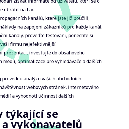
odaří získat informace od uživatelů, kteří se o
e obrátit na tzv:
opagačních kanálů, které jste již použili,
náklady na zapojení zákazníků pro každý kanál.
ční kanály, proveďte testování, ponechte si
 vaši firmu nejefektivnější.
í prezentaci, investujte do obsahového
h médií, optimalizace pro vyhledávače a dalších
 provedou analýzu vašich obchodních
 návštěvnost webových stránek, internetového
médií a vyhodnotí účinnost dalších
 týkající se
 a vykonavatelů