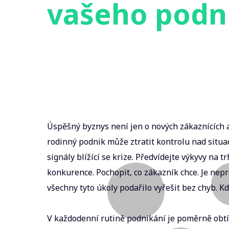
vašeho podn
Úspěšný byznys není jen o nových zákaznících a
rodinný podnik může ztratit kontrolu nad situ
signály blížící se krize. Předvídejte výkyvy na t
konkurence. Pochopit, co zákazník chce. Je nep
všechny tyto úkoly podařilo vyřešit bez chyb. Kd
V každodenní rutině podnikání je poměrně obt