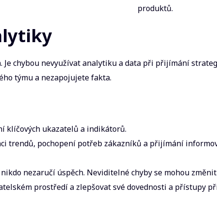
produktů.
alytiky
Je chybou nevyužívat analytiku a data při přijímání strateg
vého týmu a nezapojujete fakta.
í klíčových ukazatelů a indikátorů.
ikaci trendů, pochopení potřeb zákazníků a přijímání informo
 nikdo nezaručí úspěch. Neviditelné chyby se mohou změnit 
telském prostředí a zlepšovat své dovednosti a přístupy při