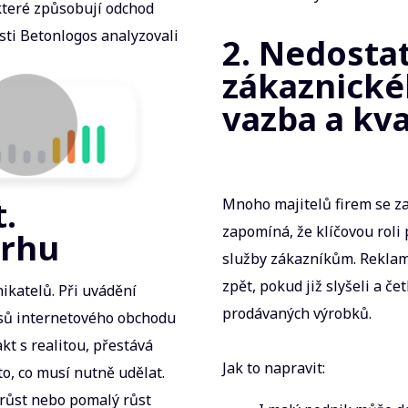
 které způsobují odchod
sti Betonlogos analyzovali
2. Nedostat
zákaznické
vazba a kva
t.
Mnoho majitelů firem se z
zapomíná, že klíčovou roli 
trhu
služby zákazníkům. Reklam
zpět, pokud již slyšeli a če
ikatelů. Při uvádění
prodávaných výrobků.
esů internetového obchodu
kt s realitou, přestává
Jak to napravit:
to, co musí nutně udělat.
růst nebo pomalý růst