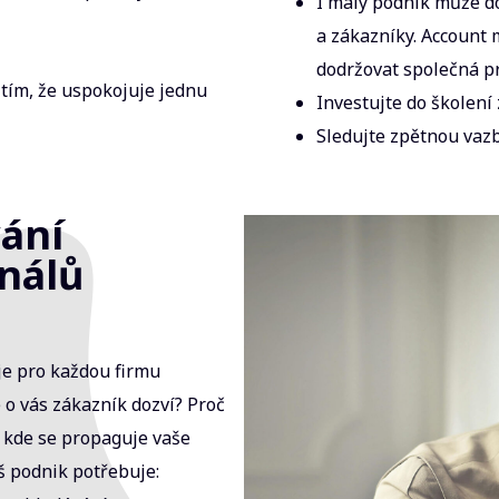
I malý podnik může d
a zákazníky. Account 
dodržovat společná pr
tím, že uspokojuje jednu
Investujte do školení
Sledujte zpětnou vazb
vání
nálů
je pro každou firmu
 o vás zákazník dozví? Proč
a kde se propaguje vaše
š podnik potřebuje: