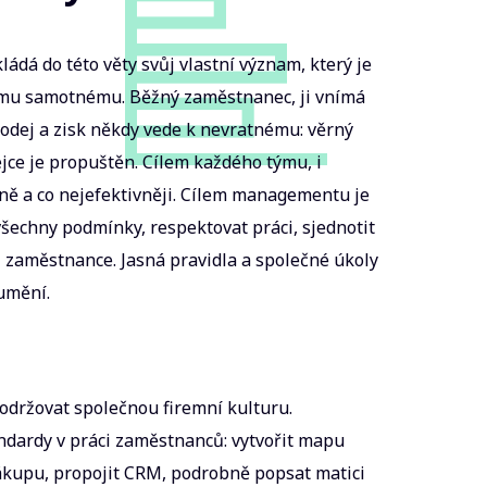
ládá do této věty svůj vlastní význam, který je
emu samotnému. Běžný zaměstnanec, ji vnímá
odej a zisk někdy vede k nevratnému: věrný
ejce je propuštěn. Cílem každého týmu, i
ně a co nejefektivněji. Cílem managementu je
všechny podmínky, respektovat práci, sjednotit
li zaměstnance. Jasná pravidla a společné úkoly
umění.
održovat společnou firemní kulturu.
ndardy v práci zaměstnanců: vytvořit mapu
ákupu, propojit CRM, podrobně popsat matici