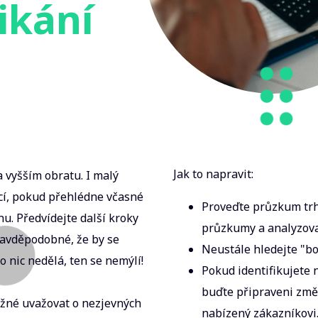
ikání
Jak to napravit:
 vyšším obratu. I malý
ací, pokud přehlédne včasné
Proveďte průzkum trh
rhu. Předvídejte další kroky
průzkumy a analyzova
ravděpodobné, že by se
Neustále hledejte "bol
o nic nedělá, ten se nemýlí!
Pokud identifikujete
buďte připraveni změn
ížné uvažovat o nezjevných
nabízený zákazníkovi