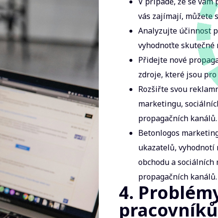
V případě, že se vám p
vás zajímají, můžete s
Analyzujte účinnost pr
vyhodnoťte skutečné 
Přidejte nové propaga
zdroje, které jsou pro
Rozšiřte svou reklamn
marketingu, sociálníc
propagačních kanálů.
Betonlogos marketing
ukazatelů, vyhodnotí
obchodu a sociálních 
propagačních kanálů.
4. Problémy
pracovníků