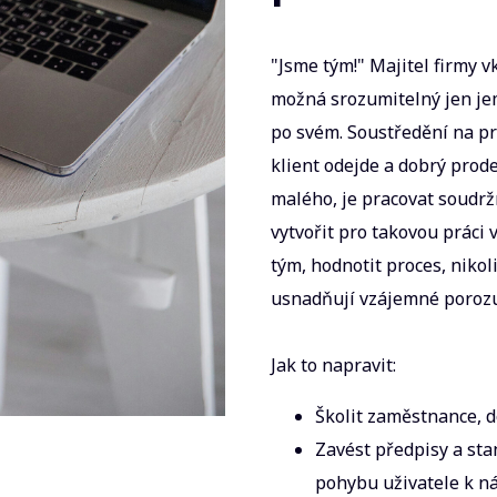
"Jsme tým!" Majitel firmy vk
možná srozumitelný jen j
po svém. Soustředění na pr
klient odejde a dobrý prod
malého, je pracovat soudrž
vytvořit pro takovou práci 
tým, hodnotit proces, niko
usnadňují vzájemné poroz
Jak to napravit:
Školit zaměstnance, d
Zavést předpisy a sta
pohybu uživatele k n