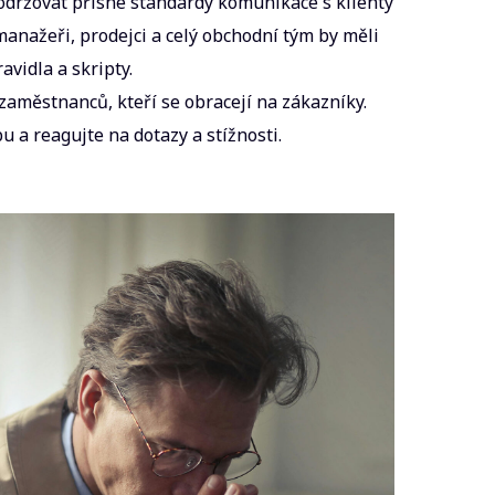
održovat přísné standardy komunikace s klienty
manažeři, prodejci a celý obchodní tým by měli
avidla a skripty.
 zaměstnanců, kteří se obracejí na zákazníky.
u a reagujte na dotazy a stížnosti.