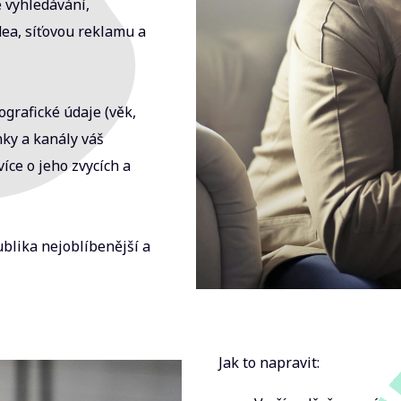
 vyhledávání,
dea, síťovou reklamu a
ografické údaje (věk,
ánky a kanály váš
více o jeho zvycích a
ublika nejoblíbenější a
Jak to napravit: